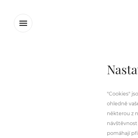
Nasta
"Cookies" js
ohledně vaše
některou z n
návštěvnost 
pomáhají při