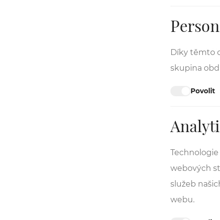
Person
Díky těmto c
skupina obdr
Povolit
Analyti
Technologie 
webových str
služeb našic
webu.