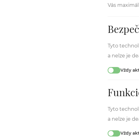
Vás maximál
Bezpeč
Tyto technol
a nelze je de
Vždy akt
Funkci
Tyto technol
a nelze je de
Vždy akt