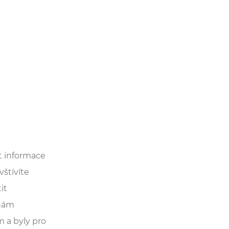
t informace
vštívíte
it
 nám
 a byly pro