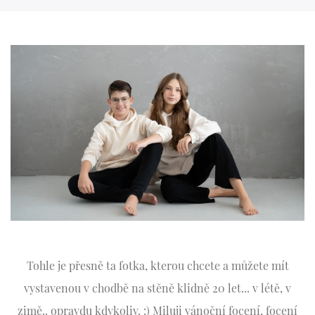
Tohle je přesně ta fotka, kterou chcete a můžete mít
vystavenou v chodbě na stěně klidně 20 let... v létě, v
zimě.. opravdu kdykoliv. :) Miluji vánoční focení, focení