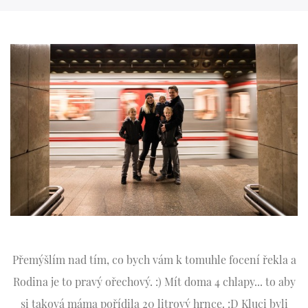
Přemýšlím nad tím, co bych vám k tomuhle focení řekla a
Rodina je to pravý ořechový. :) Mít doma 4 chlapy... to aby
si taková máma pořídila 20 litrový hrnce. :D Kluci byli