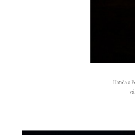
Hanča s P
vá