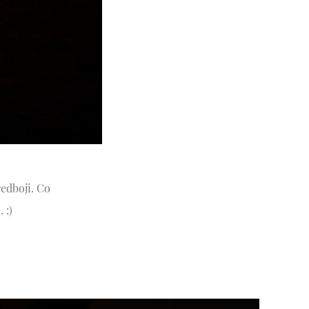
edboji. Co
í.
:)