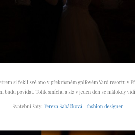
etrem si řekli své ano v překrásném golfovém Yard resortu v Př
m budu povídat. Tolik smíchu a slz v jeden den se málokdy vid
Svatební šaty:
Tereza Sabáčková - fashion designer