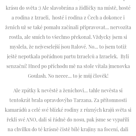
krásu do světa :) Ale slavobrána a židličky na místě, hosté
a rodina z Izraeli, hosté i rodina z Čech a dokonce i
ženich už se také pomalu začínali připravovat... nervozita
rostla, ale smích to všechno překonal. Vždycky jsem si
myslela, že nejveselejší jsou Italové. No... to jsem totiž
ještě nepotkala pořádnou partu Izraelců a Izraelek. Byli
senzační! Hned po příchodu mě na stole vítala jmenovka
Goulash. No neeee... to je můj člověk!
Ale zpátky k nevěstě a ženichovi... tahle nevěsta si
tentokrát brala opravdovýho Tarzana. Za přítomnosti
kamarádů a celé své blízké rodiny z různých krajů světa si
řekli své ANO, dali si řádně do nosu, pak jsme se vypařili
na chvilku do té krásně čistě bílé krajiny na focení, dali