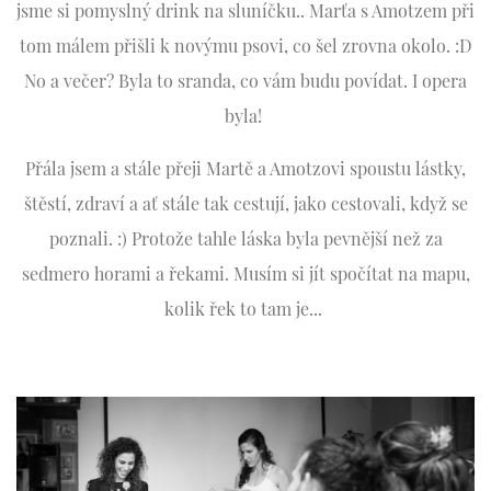
jsme si pomyslný drink na sluníčku.. Marťa s Amotzem při
tom málem přišli k novýmu psovi, co šel zrovna okolo. :D
No a večer? Byla to sranda, co vám budu povídat. I opera
byla!
Přála jsem a stále přeji Martě a Amotzovi spoustu lástky,
štěstí, zdraví a ať stále tak cestují, jako cestovali, když se
poznali. :) Protože tahle láska byla pevnější než za
sedmero horami a řekami. Musím si jít spočítat na mapu,
kolik řek to tam je...