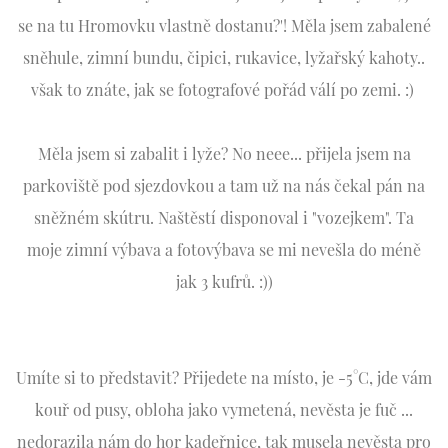
se na tu Hromovku vlastně dostanu?'! Měla jsem zabalené
sněhule, zimní bundu, čipici, rukavice, lyžařský kahoty..
však to znáte, jak se fotografové pořád válí po zemi. :)
Měla jsem si zabalit i lyže? No neee... přijela jsem na
parkoviště pod sjezdovkou a tam už na nás čekal pán na
sněžném skútru. Naštěstí disponoval i "vozejkem". Ta
moje zimní výbava a fotovýbava se mi nevešla do méně
jak 3 kufrů. :))
Umíte si to představit? Přijedete na místo, je -5°C, jde vám
kouř od pusy, obloha jako vymetená, nevěsta je fuč ...
nedorazila nám do hor kadeřnice, tak musela nevěsta pro