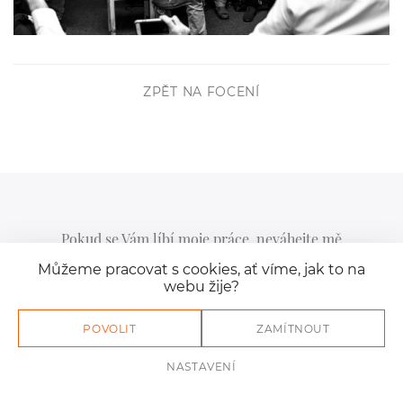
ZPĚT NA FOCENÍ
Pokud se Vám líbí moje práce, neváhejte mě
kontaktovat
. Použít můžete i formulář níže. :)
Nastavení
Můžeme pracovat s cookies, ať víme, jak to na
webu žije?
cookies
NASTAVENÍ