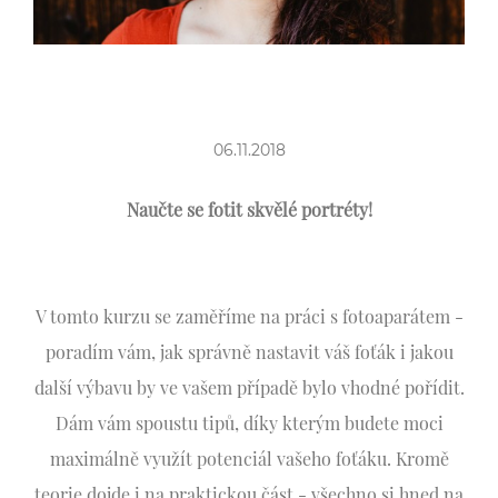
06.11.2018
Naučte se fotit skvělé portréty!
V tomto kurzu se zaměříme na práci s fotoaparátem -
poradím vám, jak správně nastavit váš foťák i jakou
další výbavu by ve vašem případě bylo vhodné pořídit.
Dám vám spoustu tipů, díky kterým budete moci
maximálně využít potenciál vašeho foťáku. Kromě
teorie dojde i na praktickou část - všechno si hned na